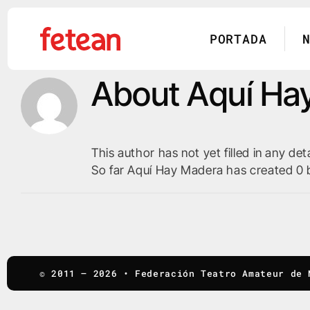
PORTADA
About
Aquí Ha
Skip
to
content
This author has not yet filled in any deta
So far Aquí Hay Madera has created 0 b
© 2011 – 2026
•
Federación Teatro Amateur de 