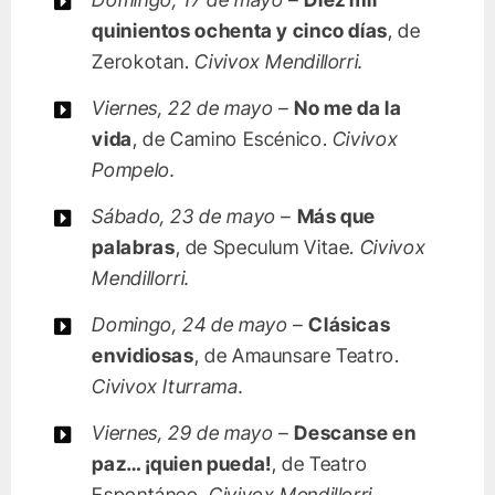
quinientos ochenta y cinco días
, de
Zerokotan.
Civivox Mendillorri.
Viernes, 22 de mayo
–
No me da la
vida
, de Camino Escénico.
Civivox
Pompelo.
Sábado, 23 de mayo
–
Más que
palabras
, de Speculum Vitae.
Civivox
Mendillorri.
Domingo, 24 de mayo
–
Clásicas
envidiosas
, de Amaunsare Teatro.
Civivox Iturrama.
Viernes, 29 de mayo
–
Descanse en
paz… ¡quien pueda!
, de Teatro
Espontáneo.
Civivox Mendillorri.