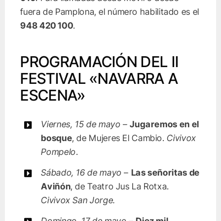
fuera de Pamplona, el número habilitado es el
948 420 100
.
PROGRAMACIÓN DEL II
FESTIVAL «NAVARRA A
ESCENA»
Viernes, 15 de mayo
–
Jugaremos en el
bosque
, de Mujeres El Cambio.
Civivox
Pompelo
.
Sábado, 16 de mayo
–
Las señoritas de
Aviñón
, de Teatro Jus La Rotxa.
Civivox San Jorge.
Domingo, 17 de mayo
–
Diez mil